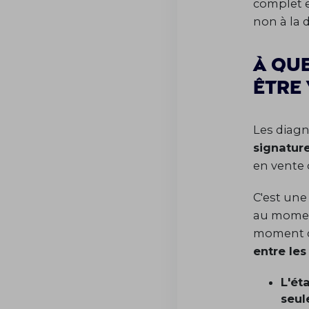
complet e
non à la 
À qu
être 
Les diagn
signature
en vente 
C'est une
au moment
moment de
entre les
L'ét
seu