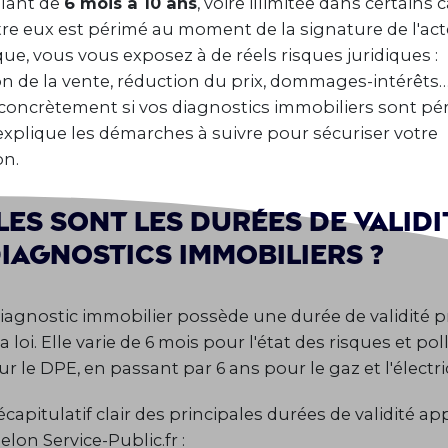
allant de
6 mois à 10 ans
, voire illimitée dans certains c
tre eux est périmé au moment de la signature de l'act
ue, vous vous exposez à de réels risques juridiques :
n de la vente, réduction du prix, dommages-intérêts…
 concrètement si vos diagnostics immobiliers sont pé
xplique les démarches à suivre pour sécuriser votre
on.
es sont les durées de validi
iagnostics immobiliers ?
agnostic immobilier possède une durée de validité p
la loi. Elle varie de 6 mois pour l'état des risques et po
r le DPE, en passant par 6 ans pour le gaz et l'électric
écapitulatif clair des principales durées de validité ap
elon Service-Public.fr :