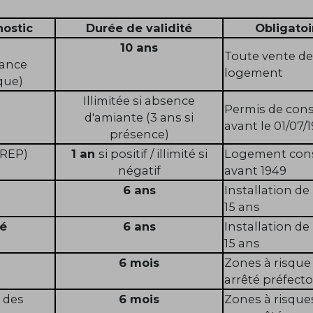
ostic
Durée de validité
Obligatoi
10 ans
Toute vente de
ance
logement
que)
Illimitée si absence
Permis de cons
d'amiante (3 ans si
avant le 01/07/
présence)
REP)
1 an
si positif / illimité si
Logement cons
négatif
avant 1949
6 ans
Installation de
15 ans
té
6 ans
Installation de
15 ans
6 mois
Zones à risque
arrêté préfecto
 des
6 mois
Zones à risques