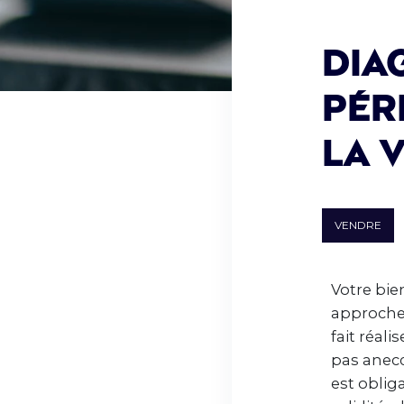
Dia
pér
la 
VENDRE
Votre bie
approche 
fait réal
pas anecd
est oblig