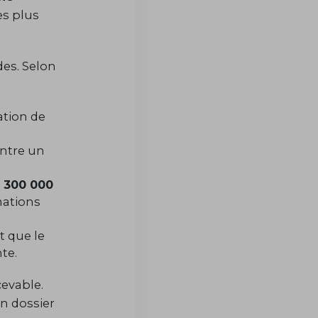
es plus
es. Selon
tion de
ontre un
 300 000
mations
t que le
te.
cevable.
n dossier