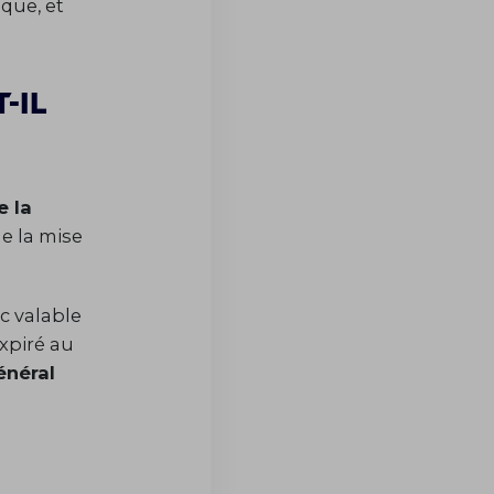
que, et
-il
e la
e la mise
.
c valable
xpiré au
énéral