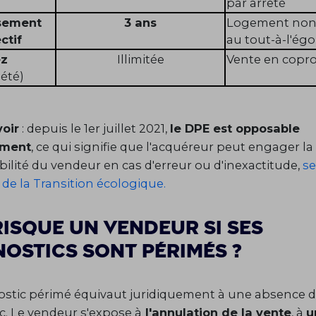
par arrêté
ssement
3 ans
Logement non 
ctif
au tout-à-l'ég
ez
Illimitée
Vente en copro
été)
oir
: depuis le 1er juillet 2021,
le DPE est opposable
ement
, ce qui signifie que l'acquéreur peut engager la
ilité du vendeur en cas d'erreur ou d'inexactitude,
se
 de la Transition écologique.
risque un vendeur si ses
nostics sont périmés ?
stic périmé équivaut juridiquement à une absence 
c. Le vendeur s'expose à
l'annulation de la vente
, à
u