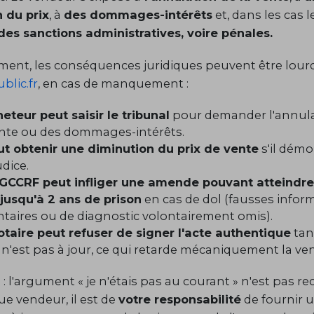
 du prix
, à
des dommages-intérêts
et, dans les cas l
des sanctions administratives, voire pénales.
ent, les conséquences juridiques peuvent être lourd
blic.fr
, en cas de manquement :
heteur peut saisir le tribunal
pour demander l'annula
ente ou des dommages-intérêts.
eut obtenir une diminution du prix de vente
s'il dém
dice.
GCCRF peut infliger une amende pouvant atteindre
 jusqu'à 2 ans de prison
en cas de dol (fausses infor
ntaires ou de diagnostic volontairement omis).
otaire peut refuser de signer l'acte authentique
tan
n'est pas à jour, ce qui retarde mécaniquement la ven
n
: l'argument « je n'étais pas au courant » n'est pas re
ue vendeur, il est de
votre responsabilité
de fournir u