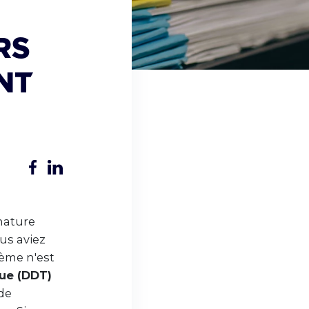
rs
ant
gnature
us aviez
lème n'est
que (DDT)
de