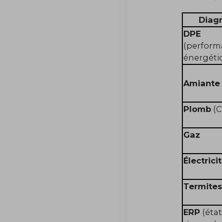
Diagn
DPE
(perform
énergéti
Amiante
Plomb
(C
Gaz
Électrici
Termites
ERP
(état