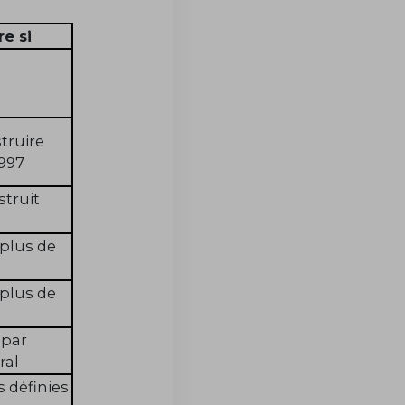
re si
truire
1997
truit
 plus de
 plus de
 par
ral
 définies