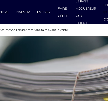
LE PASS
EN
FAIRE
ACQUÉREUR
NDRE
INVESTIR
ESTIMER
ET
GÉRER
GUY
C
HOQUET
ics immobiliers périmés : que faire avant la vente ?