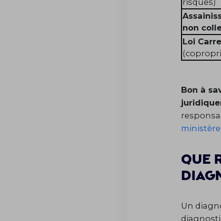
risques)
Assaini
non colle
Loi Carr
(copropri
Bon à sav
juridiqu
responsab
ministère
Que 
diag
Un diagno
diagnosti