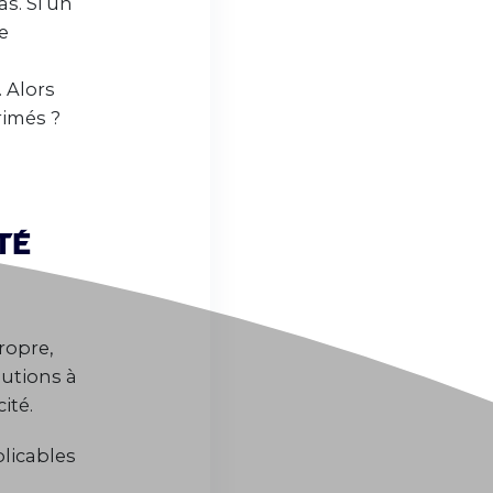
as. Si un
e
 Alors
rimés ?
té
ropre,
llutions à
ité.
plicables