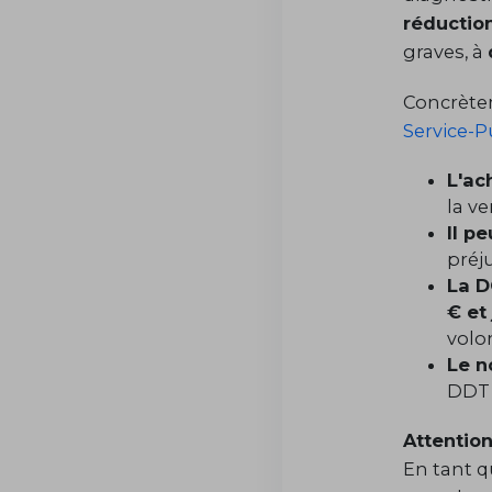
réduction
graves, à
Concrètem
Service-Pu
L'ac
la v
Il p
préju
La D
€ et
volo
Le n
DDT 
Attentio
En tant q