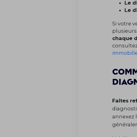
Le d
Le d
Si votre 
plusieurs
chaque di
consultez
immobilie
Comm
diagn
Faites r
diagnosti
annexez 
général