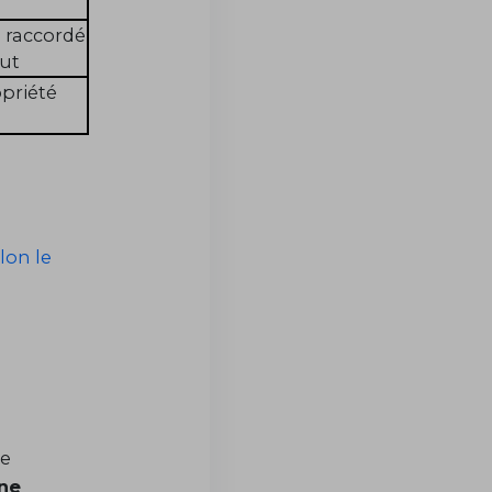
raccordé
out
priété
lon le
de
ne