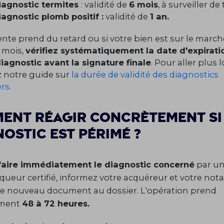
iagnostic termites
: validité de
6 mois
, à surveiller de
iagnostic plomb positif :
validité de
1 an.
vente prend du retard ou si votre bien est sur le marc
 mois,
vérifiez systématiquement la date d'expirati
agnostic avant la signature finale
. Pour aller plus l
 notre guide sur
la durée de validité des diagnostics
rs.
ent réagir concrètement si
ostic est périmé ?
efaire immédiatement le diagnostic concerné
par u
queur certifié, informez votre acquéreur et votre notai
le nouveau document au dossier. L'opération prend
ement
48 à 72 heures.