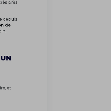
 très près.
hé depuis
on de
oin,
 un
n
re, et