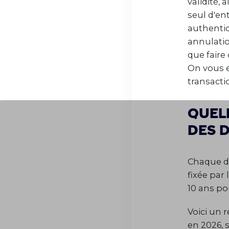
validité, 
seul d'en
authentiq
annulatio
que faire
On vous e
transacti
Quell
des d
Chaque di
fixée par 
10 ans pou
Voici un r
en 2026, s