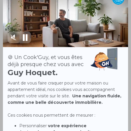
bâtir un plan de
développement de patrimoine
sur le long terme. Et si vous
décidez d’investir pour mettre
en location, vous pouvez
confier
la gestion locative de
votre bien à une agence
immobilière
.
CONTACTEZ NOUS
Nos programmes