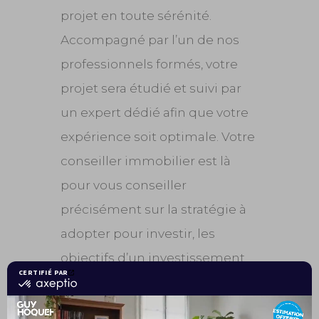
projet en toute sérénité.
Accompagné par l’un de nos
professionnels formés, votre
projet sera étudié et suivi par
un expert dédié afin que votre
expérience soit optimale. Votre
conseiller immobilier est là
pour vous conseiller
précisément sur la stratégie à
adopter pour investir, les
objectifs d’un investissement
immobilier, ses avantages et
ses inconvénients… et ainsi